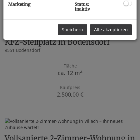
Marketing
Status:
inaktiv
1
2
Speichern
Alle akzeptieren
KFZ-Stellplatz in Bodensdorf
9551 Bodensdorf
Fläche
2
ca. 12 m
Kaufpreis
2.500,00 €
Vollsanierte 2-Zimmer-Wohnung in