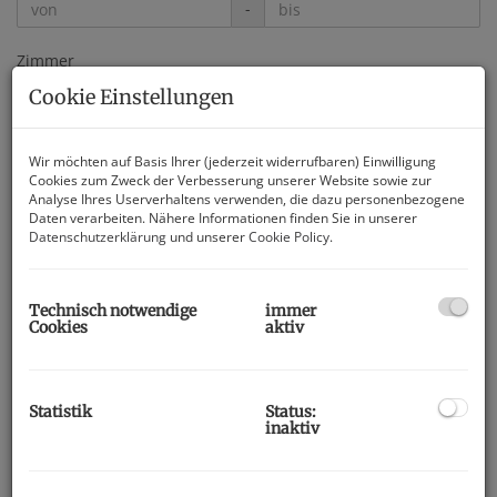
-
Zimmer
Cookie Einstellungen
-
Wohnfläche (von/bis)
Wir möchten auf Basis Ihrer (jederzeit widerrufbaren) Einwilligung
Cookies zum Zweck der Verbesserung unserer Website sowie zur
-
Analyse Ihres Userverhaltens verwenden, die dazu personenbezogene
Daten verarbeiten. Nähere Informationen finden Sie in unserer
Datenschutzerklärung
und unserer
Cookie Policy
.
Weitere Suchoptionen
Filter zurücksetzen
Suchen
Technisch notwendige
immer
Cookies
aktiv
Das sind unsere
Statistik
Status:
aktuellen Immobilien
inaktiv
zum Kauf