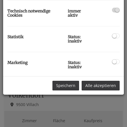
Miete
Technisch notwendige
immer
Cookies
aktiv
Wohnungen
Statistik
Status:
inaktiv
Unsere Topobjekte
Marketing
Status:
inaktiv
Speichern
Alle akzeptieren
Moderne Wohnung in Villach-
Völkendorf
9500 Villach
Zimmer
Fläche
Kaufpreis