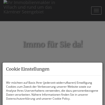
Navig
Immo für Sie da!
Cookie Einstellungen
Wir möchten auf Basis Ihrer (jederzeit widerrufbaren) Einwilligung
Cookies zum Zweck der Verbesserung unserer Website sowie zur
Analyse Ihres Userverhaltens verwenden, die dazu personenbezogene
Kauf
Daten verarbeiten. Nähere Informationen finden Sie in unserer
Datenschutzerklärung
und unserer
Cookie Policy
.