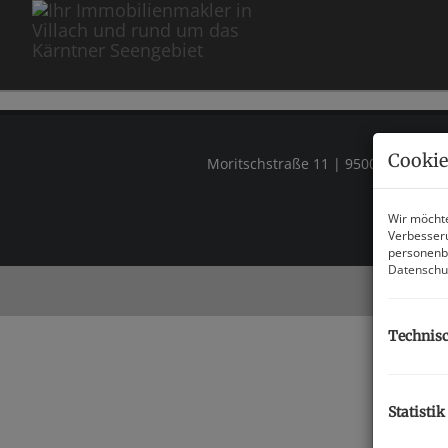
Cookie
Moritschstraße 11 | 9500 Villach, Ös
Wir möchte
Verbesseru
personenbe
Datenschu
Technisc
Statistik