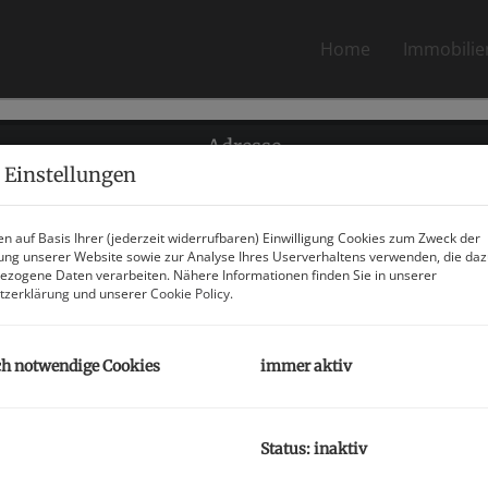
Home
Immobilie
Adresse
 Einstellungen
terreich, | Tel.:
+43 664 915 02 95 |
Fax:
+43 4242 - 22 200 - 20
| 
n auf Basis Ihrer (jederzeit widerrufbaren) Einwilligung Cookies zum Zweck der
ng unserer Website sowie zur Analyse Ihres Userverhaltens verwenden, die da
zogene Daten verarbeiten. Nähere Informationen finden Sie in unserer
tzerklärung
und unserer
Cookie Policy
.
Immobilien
|
Kontakt
|
Impressum
|
Datenschutzinformation
h notwendige Cookies
immer aktiv
Status: inaktiv