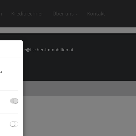
n
Kreditrechner
Über uns
Kontakt
E-Mail:
office@fischer-immobilien.at
zu