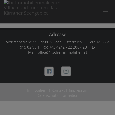
Navig
Adresse
Moritschstraße 11 | 9500 Villach, Österreich, | Tel.:
+43 664
915 02 95 |
Fax:
+43 4242 - 22 200 - 20
| E-
Mail:
office@fischer-immobilien.at
Immobilien
|
Kontakt
|
Impressum
Datenschutzinformation