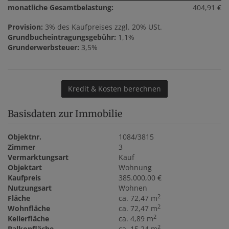
monatliche Gesamtbelastung:
404,91 €
Provision:
3% des Kaufpreises zzgl. 20% USt.
Grundbucheintragungsgebühr:
1,1%
Grunderwerbsteuer:
3,5%
Kredit & Kosten berechnen
Basisdaten zur Immobilie
Objektnr.
1084/3815
Zimmer
3
Vermarktungsart
Kauf
Objektart
Wohnung
Kaufpreis
385.000,00 €
Nutzungsart
Wohnen
2
Fläche
ca. 72,47 m
2
Wohnfläche
ca. 72,47 m
2
Kellerfläche
ca. 4,89 m
2
Balkonfläche
ca. 15,24 m