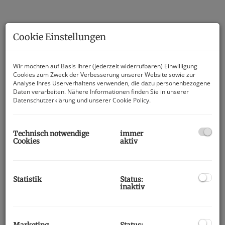
Cookie Einstellungen
Wir möchten auf Basis Ihrer (jederzeit widerrufbaren) Einwilligung
Cookies zum Zweck der Verbesserung unserer Website sowie zur
Analyse Ihres Userverhaltens verwenden, die dazu personenbezogene
Daten verarbeiten. Nähere Informationen finden Sie in unserer
Datenschutzerklärung
und unserer
Cookie Policy
.
Technisch notwendige
immer
Cookies
aktiv
Beschreibung
3-Zimmer-Wohnung mit großer
Statistik
Status:
inaktiv
Balkonterrasse!
Lage:
Marketing
Status: