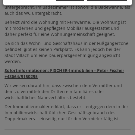
Gemeinschaftsraum, sowie eine große Wohnküche
untergebracht. Im Badezimmer ist sowohl die Badewanne, als
auch das WC untergebracht.
Beheizt wird die Wohnung mit Fernwärme. Die Wohnung ist
mit modernen und gepflegten Mobiliar ausgestattet und
daher perfekt für eine Wohnungemeinschaft geeignet.
Da sich das Wohn- und Geschäftshaus in der Fußgängerzone
befindet, gibt es keinen Parkplatz. Es kann jedoch bei der
Stadt Villach um eine Dauerparkgenehmigung angesucht
werden.
Sofortinformationen: FISCHER-Immobilien - Peter Fischer
+43664/9150295
Wir weisen darauf hin, dass zwischen dem Vermittler und
dem zu vermittelnden Dritten ein familiäres oder
wirtschaftliches Naheverhältnis besteht.
Der Immobilienmakler erklärt, dass er – entgegen dem in der
Immobilienwirtschaft üblichen Geschäftsgebrauch des
Doppelmaklers – einseitig nur für den Vermieter tätig ist.