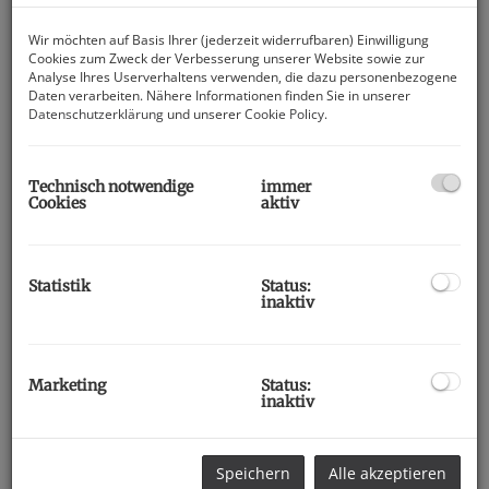
Wir möchten auf Basis Ihrer (jederzeit widerrufbaren) Einwilligung
Cookies zum Zweck der Verbesserung unserer Website sowie zur
Analyse Ihres Userverhaltens verwenden, die dazu personenbezogene
Daten verarbeiten. Nähere Informationen finden Sie in unserer
Datenschutzerklärung
und unserer
Cookie Policy
.
Technisch notwendige
immer
Cookies
aktiv
Statistik
Status:
inaktiv
Beschreibung
Marketing
Status:
inaktiv
Große Mietwohnung in einem Geschäfts-Wohnhaus direkt am
Hauptplatz von Villach mit einer Größe von ca. 104 m². Auf
dieser Fläche sind 3 Schlafzimmer, ein kleinerer
Speichern
Alle akzeptieren