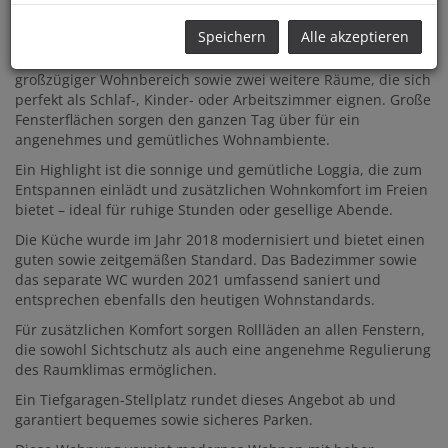
ansprechende Raumaufteilung, helle Wohnräume und ein
rundum stimmiges Wohnkonzept.
Speichern
Alle akzeptieren
Auf
ca. 84 m2
optimal genutzter Wohnfläche erwartet Sie ein
großzügiger Wohnbereich sowie zwei weitere Räume, die sich
perfekt als Schlaf-, Kinder- oder Arbeitszimmer eignen. Große
Fensterflächen sorgen den ganzen Tag über für ein
angenehmes und gemütliches Wohnambiente.
Ein Highlight ist die sonnige und gemütliche Loggia, die zum
Entspannen einlädt und zusätzlichen Wohnkomfort im Freien
bietet – ideal für ruhige Stunden oder gesellige Abende.
Die Küche wurde im Jahr 2018 modernisiert und bietet einen
guten sowie zeitgemäßen Standard. Das Badezimmer sowie
das separate WC wurden 2021 umfassend saniert und
entsprechen ebenfalls den heutigen Wohnstandards.
Für zusätzlichen Komfort sorgen Rollläden an allen Fenstern,
die sowohl Sichtschutz als auch eine angenehme Regulierung
des Raumklimas ermöglichen.
Ein Tiefgaragen-Stellplatz rundet dieses Angebot ab und
garantiert bequemes sowie sicheres Parken.