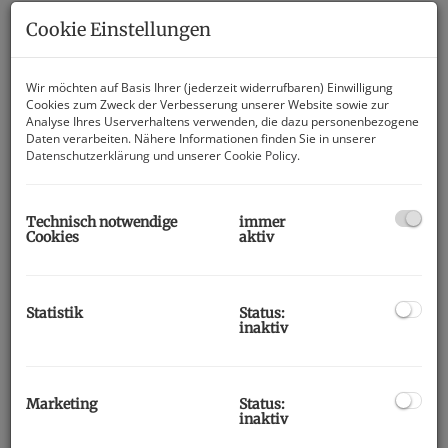
Cookie Einstellungen
Wir möchten auf Basis Ihrer (jederzeit widerrufbaren) Einwilligung
Cookies zum Zweck der Verbesserung unserer Website sowie zur
Analyse Ihres Userverhaltens verwenden, die dazu personenbezogene
Daten verarbeiten. Nähere Informationen finden Sie in unserer
Datenschutzerklärung
und unserer
Cookie Policy
.
Technisch notwendige
immer
Cookies
aktiv
Beschreibung
Statistik
Status:
inaktiv
Eigentumswohnung in Villach-
Völkendorf!
Marketing
Status:
Diese stilvolle und modernisierte 3-Zimmer-Wohnung in
inaktiv
begehrter Lage von Villach-Völkendorf überzeugt durch ihre