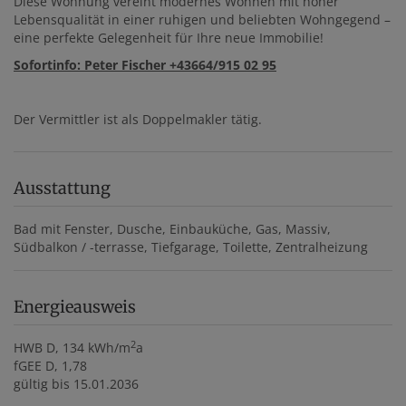
Diese Wohnung vereint modernes Wohnen mit hoher
Lebensqualität in einer ruhigen und beliebten Wohngegend –
eine perfekte Gelegenheit für Ihre neue Immobilie!
Sofortinfo: Peter Fischer +43664/915 02 95
Der Vermittler ist als Doppelmakler tätig.
Ausstattung
Bad mit Fenster
Dusche
Einbauküche
Gas
Massiv
Südbalkon / -terrasse
Tiefgarage
Toilette
Zentralheizung
Energieausweis
2
HWB
D, 134 kWh/m
a
fGEE
D, 1,78
gültig bis
15.01.2036