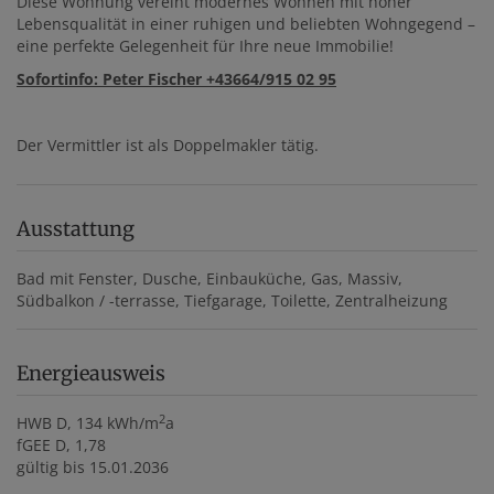
Diese Wohnung vereint modernes Wohnen mit hoher
Lebensqualität in einer ruhigen und beliebten Wohngegend –
eine perfekte Gelegenheit für Ihre neue Immobilie!
Sofortinfo: Peter Fischer +43664/915 02 95
Der Vermittler ist als Doppelmakler tätig.
Ausstattung
Bad mit Fenster
Dusche
Einbauküche
Gas
Massiv
Südbalkon / -terrasse
Tiefgarage
Toilette
Zentralheizung
Energieausweis
2
HWB
D, 134 kWh/m
a
fGEE
D, 1,78
gültig bis
15.01.2036