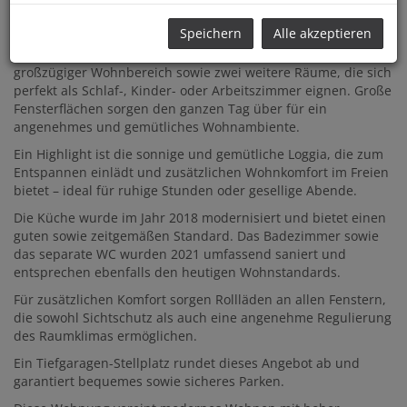
ansprechende Raumaufteilung, helle Wohnräume und ein
rundum stimmiges Wohnkonzept.
Speichern
Alle akzeptieren
Auf
ca. 84 m2
optimal genutzter Wohnfläche erwartet Sie ein
großzügiger Wohnbereich sowie zwei weitere Räume, die sich
perfekt als Schlaf-, Kinder- oder Arbeitszimmer eignen. Große
Fensterflächen sorgen den ganzen Tag über für ein
angenehmes und gemütliches Wohnambiente.
Ein Highlight ist die sonnige und gemütliche Loggia, die zum
Entspannen einlädt und zusätzlichen Wohnkomfort im Freien
bietet – ideal für ruhige Stunden oder gesellige Abende.
Die Küche wurde im Jahr 2018 modernisiert und bietet einen
guten sowie zeitgemäßen Standard. Das Badezimmer sowie
das separate WC wurden 2021 umfassend saniert und
entsprechen ebenfalls den heutigen Wohnstandards.
Für zusätzlichen Komfort sorgen Rollläden an allen Fenstern,
die sowohl Sichtschutz als auch eine angenehme Regulierung
des Raumklimas ermöglichen.
Ein Tiefgaragen-Stellplatz rundet dieses Angebot ab und
garantiert bequemes sowie sicheres Parken.