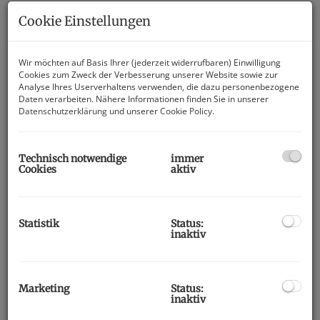
Cookie Einstellungen
Wir möchten auf Basis Ihrer (jederzeit widerrufbaren) Einwilligung
Cookies zum Zweck der Verbesserung unserer Website sowie zur
Analyse Ihres Userverhaltens verwenden, die dazu personenbezogene
Daten verarbeiten. Nähere Informationen finden Sie in unserer
Datenschutzerklärung
und unserer
Cookie Policy
.
Technisch notwendige
immer
Cookies
aktiv
Beschreibung
Statistik
Status:
inaktiv
Eigentumswohnung in Villach-
Völkendorf!
Marketing
Status:
Diese stilvolle und modernisierte 3-Zimmer-Wohnung in
inaktiv
begehrter Lage von Villach-Völkendorf überzeugt durch ihre