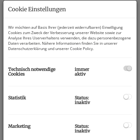
Cookie Einstellungen
Wir möchten auf Basis Ihrer (jederzeit widerrufbaren) Einwilligung
Cookies zum Zweck der Verbesserung unserer Website sowie zur
Analyse Ihres Userverhaltens verwenden, die dazu personenbezogene
Daten verarbeiten. Nähere Informationen finden Sie in unserer
Datenschutzerklärung
und unserer
Cookie Policy
.
Technisch notwendige
immer
Cookies
aktiv
Beschreibung
Statistik
Status:
inaktiv
Eigentumswohnung in Villach-
Völkendorf!
Marketing
Status:
Diese stilvolle und modernisierte 3-Zimmer-Wohnung in
inaktiv
begehrter Lage von Villach-Völkendorf überzeugt durch ihre