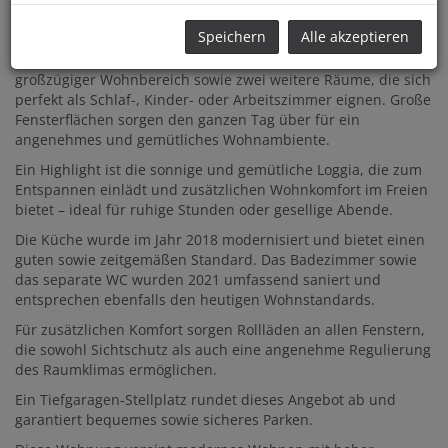
ansprechende Raumaufteilung, helle Wohnräume und ein
rundum stimmiges Wohnkonzept.
Speichern
Alle akzeptieren
Auf
ca. 84 m2
optimal genutzter Wohnfläche erwartet Sie ein
großzügiger Wohnbereich sowie zwei weitere Räume, die sich
perfekt als Schlaf-, Kinder- oder Arbeitszimmer eignen. Große
Fensterflächen sorgen den ganzen Tag über für ein
angenehmes und gemütliches Wohnambiente.
Ein Highlight ist die sonnige und gemütliche Loggia, die zum
Entspannen einlädt und zusätzlichen Wohnkomfort im Freien
bietet – ideal für ruhige Stunden oder gesellige Abende.
Die Küche wurde im Jahr 2018 modernisiert und bietet einen
guten sowie zeitgemäßen Standard. Das Badezimmer sowie
das separate WC wurden 2021 umfassend saniert und
entsprechen ebenfalls den heutigen Wohnstandards.
Für zusätzlichen Komfort sorgen Rollläden an allen Fenstern,
die sowohl Sichtschutz als auch eine angenehme Regulierung
des Raumklimas ermöglichen.
Ein Tiefgaragen-Stellplatz rundet dieses Angebot ab und
garantiert bequemes sowie sicheres Parken.