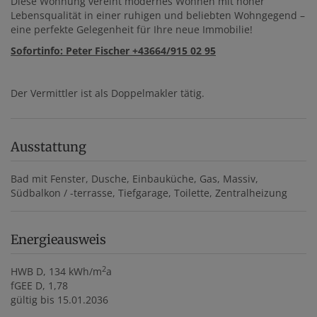
Diese Wohnung vereint modernes Wohnen mit hoher
Lebensqualität in einer ruhigen und beliebten Wohngegend –
eine perfekte Gelegenheit für Ihre neue Immobilie!
Sofortinfo: Peter Fischer +43664/915 02 95
Der Vermittler ist als Doppelmakler tätig.
Ausstattung
Bad mit Fenster
Dusche
Einbauküche
Gas
Massiv
Südbalkon / -terrasse
Tiefgarage
Toilette
Zentralheizung
Energieausweis
2
HWB
D, 134 kWh/m
a
fGEE
D, 1,78
gültig bis
15.01.2036