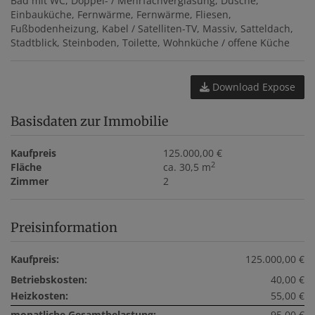
Bad mit WC
Doppel- / Mehrfachverglasung
Dusche
Einbauküche
Fernwärme
Fernwärme
Fliesen
Fußbodenheizung
Kabel / Satelliten-TV
Massiv
Satteldach
Stadtblick
Steinboden
Toilette
Wohnküche / offene Küche
Download Expose
Basisdaten zur Immobilie
Kaufpreis
125.000,00 €
2
Fläche
ca. 30,5 m
Zimmer
2
Preisinformation
Kaufpreis:
125.000,00 €
Betriebskosten:
40,00 €
Heizkosten:
55,00 €
monatliche Gesamtbelastung:
95,00 €