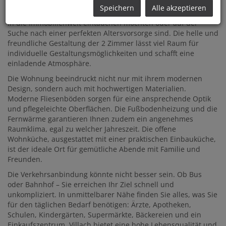
Speichern
Alle akzeptieren
Diese Wohnung eine hervorragende Gelegenheit für alle, die
in die Immobilienwelt eintauchen möchten oder auf der
Suche nach einer perfekten Altersvorsorge sind. Die helle und
freundliche Gestaltung der 2 Zimmer lässt viel Raum für
individuelle Gestaltungsmöglichkeiten und schafft eine
einladende Atmosphäre.
Die Wohnung beeindruckt nicht nur mit ihrem modernen
Design, sondern auch mit hochwertigen Materialien.
Moderne Fliesenböden sorgen für eine ansprechende Optik
und pflegeleichte Oberflächen. Die Fußbodenheizung und die
Fernwärme garantieren Ihnen zudem ein angenehmes
Raumklima, egal zu welcher Jahreszeit. Die offene
Wohnküche, ausgestattet mit einer praktischen Einbauküche,
ist der ideale Ort für gemütliche Abende mit Familie und
Freunden.
Die Verkehrsanbindung könnte nicht besser sein. Ob Bus
oder Bahnhof – Sie erreichen Ihr Ziel schnell und
unkompliziert. In unmittelbarer Nähe finden Sie alles, was Sie
für den täglichen Bedarf benötigen: Ärzte, Apotheken,
Schulen, Kindergärten, Supermärkte, Bäckereien und ein
Einkaufszentrum. Villach bietet eine hohe Lebensqualität und