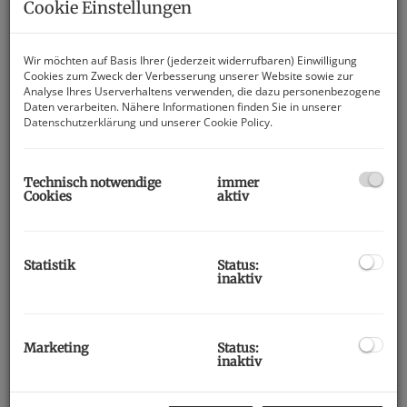
Cookie Einstellungen
Wir möchten auf Basis Ihrer (jederzeit widerrufbaren) Einwilligung
Cookies zum Zweck der Verbesserung unserer Website sowie zur
Analyse Ihres Userverhaltens verwenden, die dazu personenbezogene
Daten verarbeiten. Nähere Informationen finden Sie in unserer
Datenschutzerklärung
und unserer
Cookie Policy
.
Technisch notwendige
immer
Cookies
aktiv
Statistik
Status:
inaktiv
Beschreibung
Willkommen in Ihrem neuen Zuhause in der charmanten
Marketing
Status:
Stadt Villach, Kärnten! Diese wunderschöne, vollsanierte
inaktiv
Wohnung im 1. Obergeschoß bietet Ihnen auf einer Fläche
von 30,5 m² ein modernes und gemütliches Wohnerlebnis,
das keine Wünsche offenlässt.